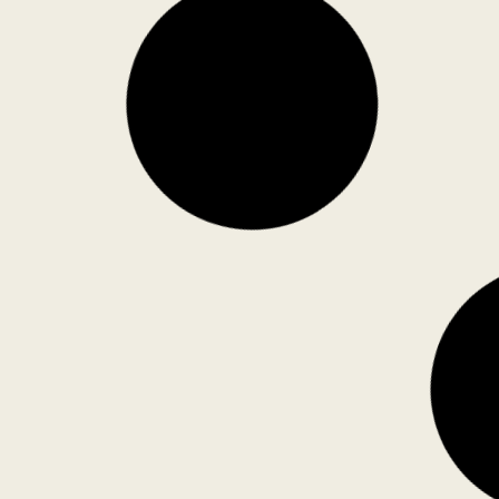
TBD
YENI MAO